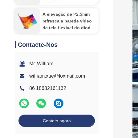
A elevação de P2.5mm
refresca a parede video
da tela flexível do diodo
emissor de luz do cabo
flexível da forma do
Contacte-Nos
cilindro da exposição de
diodo emissor de luz
Mr. William
william.xue@foxmail.com
86 18682161132
Contato agora