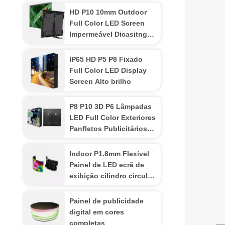
HD P10 10mm Outdoor
Full Color LED Screen
Impermeável Dicasitng
Gabinete Estádio
IP65 HD P5 P8 Fixado
Full Color LED Display
Screen Alto brilho
P8 P10 3D P6 Lâmpadas
LED Full Color Exteriores
Panfletos Publicitários
Impermeáveis
Indoor P1.8mm Flexível
Painel de LED ecrã de
exibição cilindro circular
curvo
Painel de publicidade
digital em cores
completas